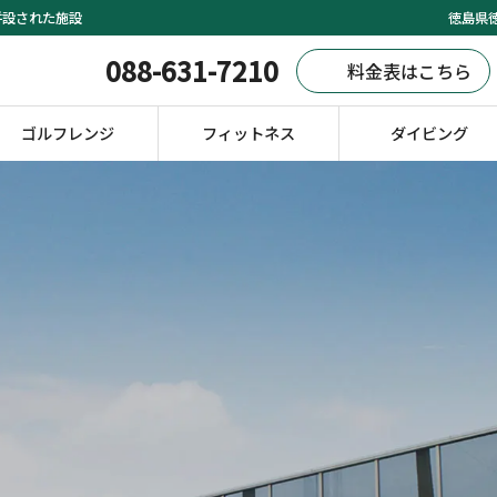
併設された施設
徳島県徳
088-631-7210
料金表はこちら
ゴルフレンジ
フィットネス
ダイビング