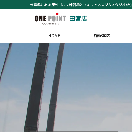
コ
ナ
徳島県にある屋外ゴルフ練習場とフィットネスジムスタジオが
ン
ビ
テ
ゲ
ン
ー
ツ
シ
HOME
施設案内
へ
ョ
ス
ン
キ
に
ッ
移
プ
動