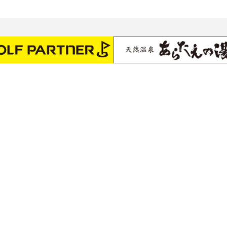
フィットネス
ダイビング
レッスン
スケジュー
 POINT 田宮店
県徳島市南田宮1丁目1番62号
088-631-7210