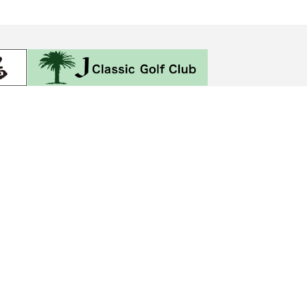
ル
入会案内
料金表
お知らせ
ONE POINT 沖浜店