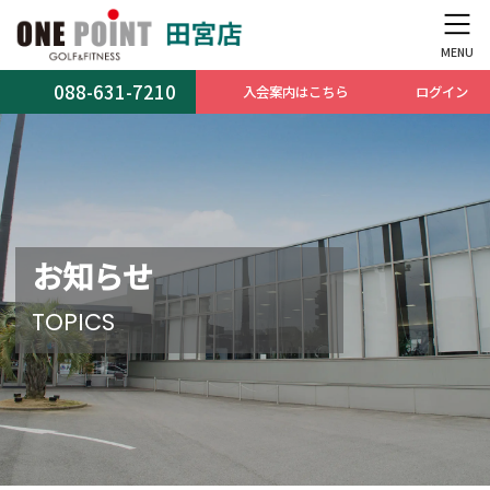
コ
ナ
ン
ビ
テ
ゲ
ン
ー
088-631-7210
入会案内はこちら
ログイン
ツ
シ
へ
ョ
ス
ン
キ
に
ッ
移
プ
動
お知らせ
TOPICS