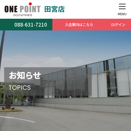
コ
ナ
ン
ビ
テ
ゲ
ン
ー
088-631-7210
入会案内はこちら
ログイン
ツ
シ
へ
ョ
ス
ン
キ
に
ッ
移
プ
動
お知らせ
TOPICS