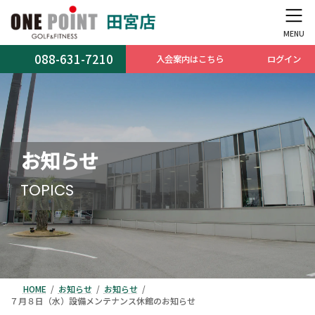
コ
ナ
ン
ビ
テ
ゲ
ン
ー
088-631-7210
入会案内はこちら
ログイン
ツ
シ
へ
ョ
ス
ン
キ
に
ッ
移
プ
動
お知らせ
TOPICS
HOME
お知らせ
お知らせ
７月８日（水）設備メンテナンス休館のお知らせ