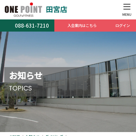
コ
ナ
ン
ビ
テ
ゲ
ン
ー
088-631-7210
入会案内はこちら
ログイン
ツ
シ
へ
ョ
ス
ン
キ
に
ッ
移
プ
動
お知らせ
TOPICS