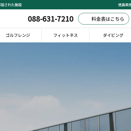
併設された施設
徳島県徳
088-631-7210
料金表はこちら
ゴルフレンジ
フィットネス
ダイビング