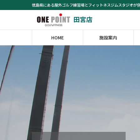
コ
ナ
徳島県にある屋外ゴルフ練習場とフィットネスジムスタジオが
ン
ビ
テ
ゲ
ン
ー
ツ
シ
HOME
施設案内
へ
ョ
ス
ン
キ
に
ッ
移
プ
動