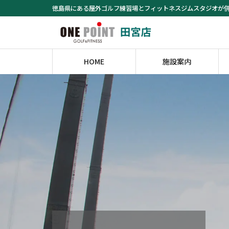
コ
ナ
徳島県にある屋外ゴルフ練習場とフィットネスジムスタジオが
ン
ビ
テ
ゲ
ン
ー
ツ
シ
HOME
施設案内
へ
ョ
ス
ン
キ
に
ッ
移
プ
動