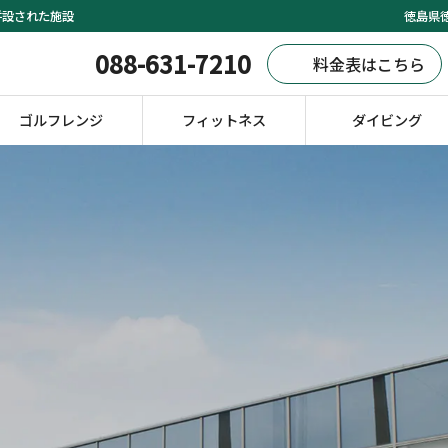
併設された施設
徳島県徳
088-631-7210
料金表はこちら
ゴルフレンジ
フィットネス
ダイビング