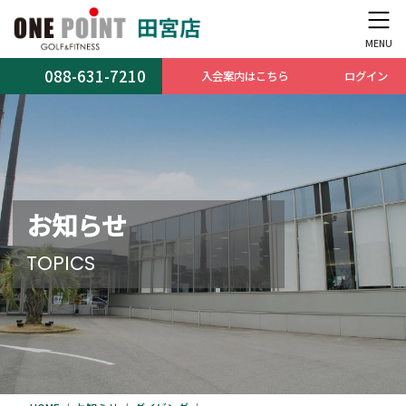
コ
ナ
ン
ビ
テ
ゲ
ン
ー
088-631-7210
入会案内はこちら
ログイン
ツ
シ
へ
ョ
ス
ン
キ
に
ッ
移
プ
動
お知らせ
TOPICS