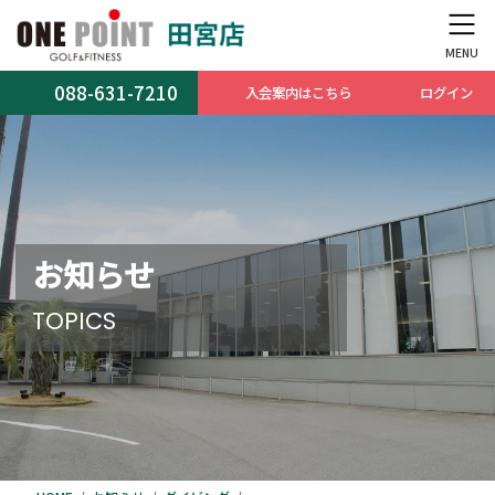
コ
ナ
ン
ビ
テ
ゲ
ン
ー
088-631-7210
入会案内はこちら
ログイン
ツ
シ
へ
ョ
ス
ン
キ
に
ッ
移
プ
動
お知らせ
TOPICS