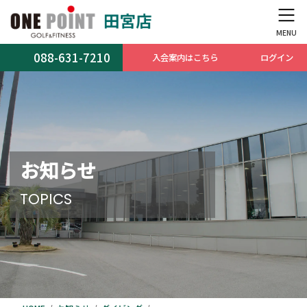
コ
ナ
ン
ビ
テ
ゲ
ン
ー
088-631-7210
入会案内はこちら
ログイン
ツ
シ
へ
ョ
ス
ン
キ
に
ッ
移
プ
動
お知らせ
TOPICS