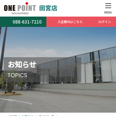
コ
ナ
ン
ビ
テ
ゲ
ン
ー
088-631-7210
入会案内はこちら
ログイン
ツ
シ
へ
ョ
ス
ン
キ
に
ッ
移
プ
動
お知らせ
TOPICS