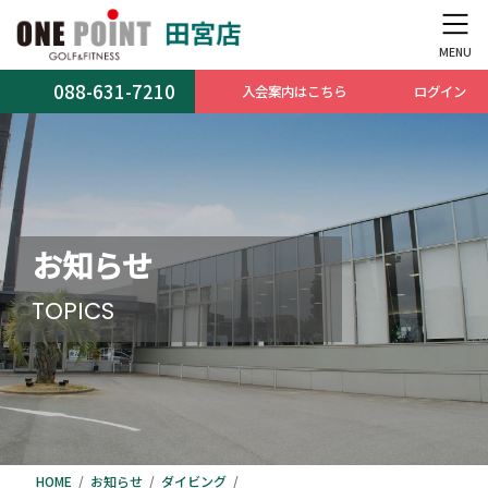
コ
ナ
ン
ビ
テ
ゲ
ン
ー
088-631-7210
入会案内はこちら
ログイン
ツ
シ
へ
ョ
ス
ン
キ
に
ッ
移
プ
動
お知らせ
TOPICS
HOME
お知らせ
ダイビング