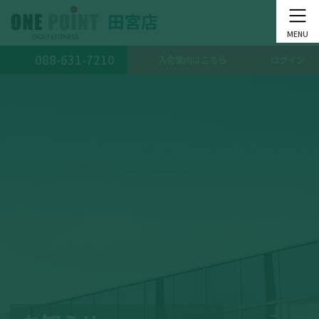
コ
ナ
ン
ビ
テ
ゲ
ン
ー
088-631-7210
入会案内はこちら
ログイン
ツ
シ
へ
ョ
ス
ン
キ
に
ッ
移
プ
動