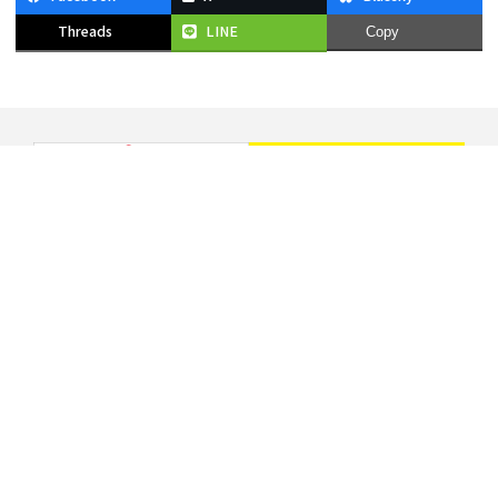
Threads
LINE
Copy
HOME
施設案内
ゴルフレンジ
フィットネス
ダイビング
レッスン
スケジュール
入会案内
料金表
お知らせ