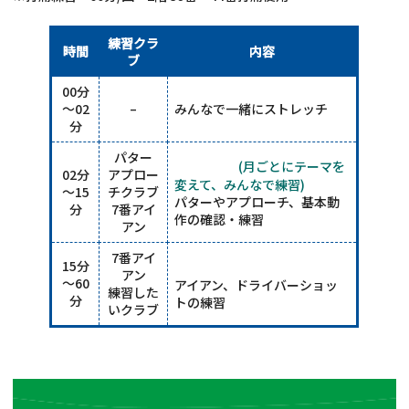
練習クラ
時間
内容
ブ
00分
～02
–
みんなで一緒にストレッチ
分
パター
基本練習
(月ごとにテーマを
02分
アプロー
変えて、みんなで練習)
～15
チクラブ
パターやアプローチ、基本動
分
7番アイ
作の確認・練習
アン
7番アイ
15分
ショット練習
アン
～60
アイアン、ドライバーショッ
練習した
分
トの練習
いクラブ