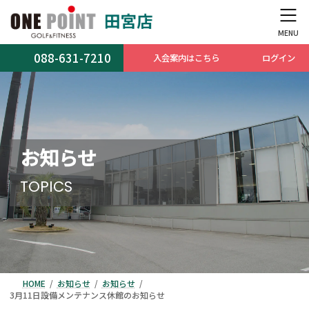
コ
ナ
ン
ビ
テ
ゲ
ン
ー
088-631-7210
入会案内はこちら
ログイン
ツ
シ
へ
ョ
ス
ン
キ
に
ッ
移
プ
動
お知らせ
TOPICS
HOME
お知らせ
お知らせ
3月11日設備メンテナンス休館のお知らせ