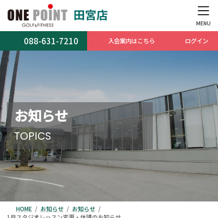
コ
ナ
ン
ビ
テ
ゲ
ン
ー
088-631-7210
入会案内はこちら
ログイン
ツ
シ
へ
ョ
ス
ン
キ
に
ッ
移
プ
動
お知らせ
TOPICS
HOME
お知らせ
お知らせ
1月スタジオレッスン変更・休講のお知らせ