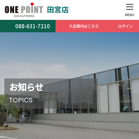
コ
ナ
ン
ビ
テ
ゲ
ン
ー
088-631-7210
入会案内はこちら
ログイン
ツ
シ
へ
ョ
ス
ン
キ
に
ッ
移
プ
動
お知らせ
TOPICS