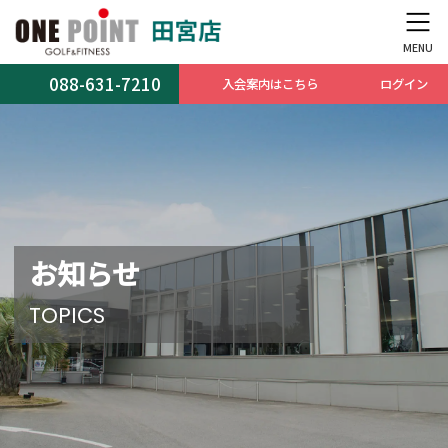
コ
ナ
ン
ビ
テ
ゲ
ン
ー
088-631-7210
入会案内はこちら
ログイン
ツ
シ
へ
ョ
ス
ン
キ
に
ッ
移
プ
動
お知らせ
TOPICS