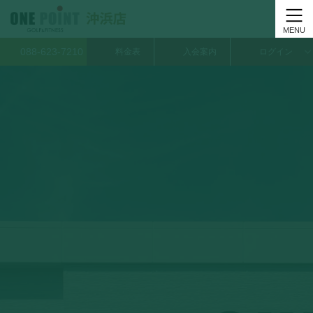
Skip
Skip
to
to
the
the
content
Navigation
088-623-7210
料金表
入会案内
ログイン