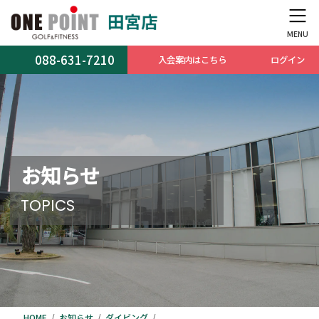
コ
ナ
ン
ビ
テ
ゲ
ン
ー
088-631-7210
入会案内はこちら
ログイン
ツ
シ
へ
ョ
ス
ン
キ
に
ッ
移
プ
動
お知らせ
TOPICS
HOME
お知らせ
ダイビング